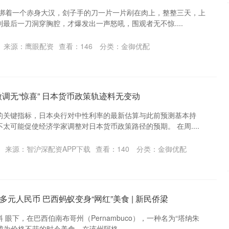
上绑着一个赤身大汉，刽子手的刀一片一片剐在肉上，整整三天，上
最后一刀洞穿胸腔，才爆发出一声怒吼，围观者无不惊....
沪深300
4651.31
-0.24%
-6.85
-0.15%
来源：鹰眼配资
查看：
146
分类：
金御优配
调无“惊喜” 日本货币政策轨迹料无变动
的关键指标，日本央行对中性利率的最新估算与此前预测基本持
太可能促使经济学家调整对日本货币政策路径的预期。 在周....
来源：智沪深配资APP下载
查看：
140
分类：
金御优配
多元人民币 巴西蚂蚁变身“网红”美食 | 新民侨梁
眼下，在巴西伯南布哥州（Pernambuco），一种名为“塔纳朱
蚁正成为价格不菲的时令美食。在该州阿格....