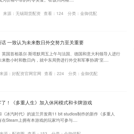
来源：无锡期货配资
查看：
124
分类：
金御优配
通话 一致认为未来数日外交努力至关重要
，英国首相基尔·斯塔默周五上午与法国、德国和意大利领导人进行
来数小时和数日内，就中东局势进行外交和军事协调“至....
来源：好配资官网官网
查看：
224
分类：
金御优配
牢了！《多重人生》加入休闲模式和卡牌游戏
汽时代》的波兰开发商11 bit studios制作的新作《多重人
Steam上拥有本游戏的玩家均可参与....
来源：配资圈
查看：
153
分类：
金御优配