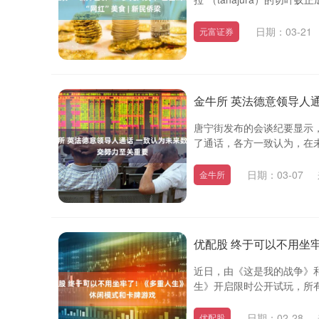
日期：03-21
元富证券
金牛所 英法德意领导人
唐宁街发布的会谈纪要显示
了通话，各方一致认为，在未
日期：03-07
金牛所
优配股 终于可以不用坐
近日，由《这是我的战争》和《冰
生》开启限时公开试玩，所有在
日期：02-28
优配股