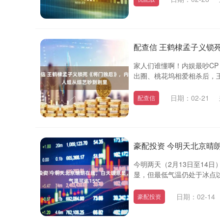
配查信 王鹤棣孟子义锁
家人们谁懂啊！内娱最吵C
出圈、桃花坞相爱相杀后，王
日期：02-21
配查信
豪配投资 今明天北京晴
今明两天（2月13日至14
显，但最低气温仍处于冰点以
日期：02-14
豪配投资