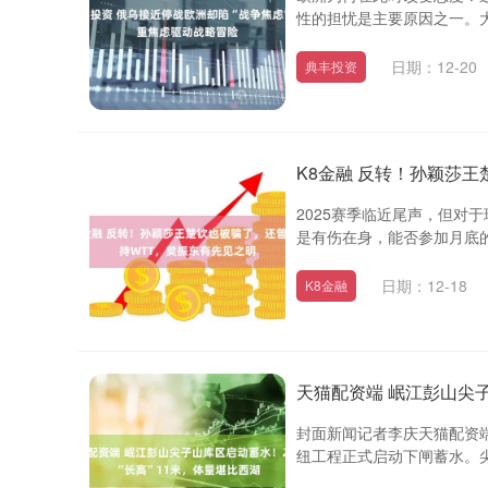
性的担忧是主要原因之一。大
日期：12-20
典丰投资
K8金融 反转！孙颖莎
2025赛季临近尾声，但对
是有伤在身，能否参加月底的
日期：12-18
K8金融
天猫配资端 岷江彭山尖子
封面新闻记者李庆天猫配资端
纽工程正式启动下闸蓄水。尖