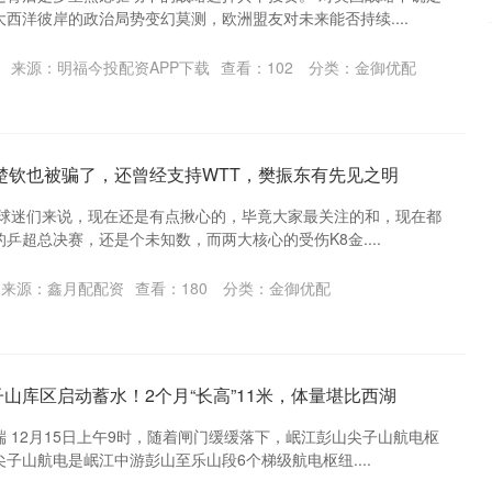
西洋彼岸的政治局势变幻莫测，欧洲盟友对未来能否持续....
来源：明福今投配资APP下载
查看：
102
分类：
金御优配
王楚钦也被骗了，还曾经支持WTT，樊振东有先见之明
于球迷们来说，现在还是有点揪心的，毕竟大家最关注的和，现在都
乒超总决赛，还是个未知数，而两大核心的受伤K8金....
来源：鑫月配配资
查看：
180
分类：
金御优配
山库区启动蓄水！2个月“长高”11米，体量堪比西湖
 12月15日上午9时，随着闸门缓缓落下，岷江彭山尖子山航电枢
子山航电是岷江中游彭山至乐山段6个梯级航电枢纽....