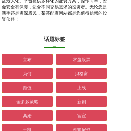
益最大化。平台提供多样化的配资方案，操作简单，资
金安全有保障，适合不同交易需求的投资者。无论您是
新手还是资深股民，某某配资网站都是您值得信赖的投
资伙伴！
话题标签
宣布
常盈股票
为何
贝格富
颜值
上线
金多多策略
新剧
离婚
官宣
王凯
凯耀配资