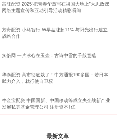
富旺配资 2025“把青春华章写在祖国大地上”大思政课
网络主题宣传和互动引导活动精彩瞬间
方舟配资 小马智行-W早盘涨超11% 与阳光出行建立
战略合作
实倍网 一片冰心在玉壶：古诗中雪的千般意蕴
华泰配资 高市彻底栽了！中方通报190多国：若日本
武力介入，就行使自卫权
牛金宝配资 中国国新、中国移动等成立央企战新产业
发展私募基金管理公司 注册资本1亿
最新文章