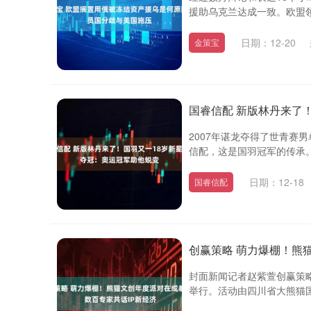
援助乌克兰达成一致。欧盟领导人
日期：12-20
金策宝
国睿信配 新版林丹来了
2007年谌龙夺得了世青赛
信配，这是国羽冠军的传承。出
日期：12-18
国睿信配
创赢策略 萌力爆棚！熊
封面新闻记者赵紫萱创赢策略
举行。活动由四川省大熊猫国