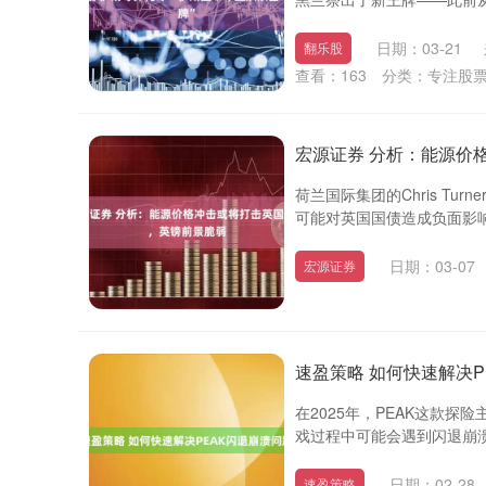
日期：03-21
翻乐股
查看：
163
分类：
专注股
宏源证券 分析：能源价
荷兰国际集团的Chris T
可能对英国国债造成负面影响
日期：03-07
宏源证券
速盈策略 如何快速解决P
在2025年，PEAK这款
戏过程中可能会遇到闪退崩溃
日期：02-28
速盈策略