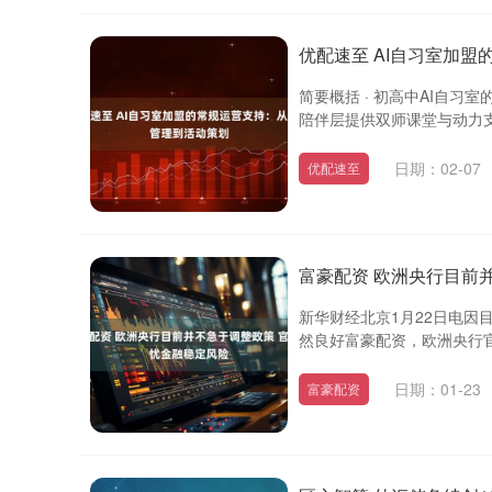
优配速至 AI自习室加
简要概括 · 初高中AI自
陪伴层提供双师课堂与动力支持
日期：02-07
优配速至
富豪配资 欧洲央行目前
新华财经北京1月22日电
然良好富豪配资，欧洲央行官
日期：01-23
富豪配资