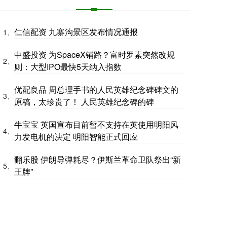
仁信配资 九寨沟景区发布情况通报
1、
中盛投资 为SpaceX铺路？富时罗素突然改规
2、
则：大型IPO最快5天纳入指数
优配良品 周总理手书的人民英雄纪念碑碑文的
3、
原稿，太珍贵了！ 人民英雄纪念碑的碑
牛宝宝 英国宣布目前暂不支持在英使用明阳风
4、
力发电机的决定 明阳智能正式回应
翻乐股 伊朗导弹耗尽？伊斯兰革命卫队祭出“新
5、
王牌”