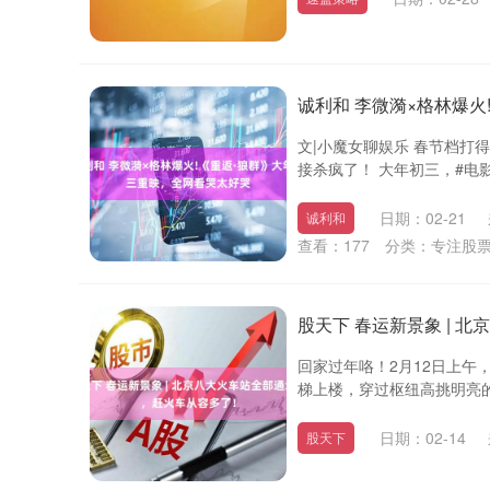
诚利和 李微漪×格林爆
文|小魔女聊娱乐 春节档打
接杀疯了！ 大年初三，#电影
日期：02-21
诚利和
查看：
177
分类：
专注股
股天下 春运新景象 | 
回家过年咯！2月12日上
梯上楼，穿过枢纽高挑明亮的
日期：02-14
股天下