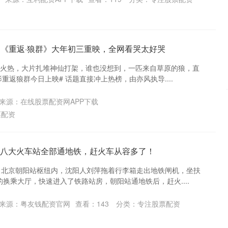
火!《重返·狼群》大年初三重映，全网看哭太好哭
得火热，大片扎堆神仙打架，谁也没想到，一匹来自草原的狼，直
重返狼群今日上映# 话题直接冲上热榜，由亦风执导....
来源：在线股票配资网APP下载
票配资
北京八大火车站全部通地铁，赶火车从容多了！
午，北京朝阳站枢纽内，沈阳人刘萍拖着行李箱走出地铁闸机，坐扶
换乘大厅，快速进入了铁路站房，朝阳站通地铁后，赶火....
来源：粤友钱配资官网
查看：
143
分类：
专注股票配资