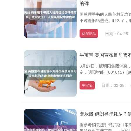
的碑
周总理手书的人民英雄纪念
深证成指
14311.01
.68
1.02%
200.89
1
不过是旧纸墨迹。盯久了，纸
日期：04-28
优配良品
牛宝宝 英国宣布目前暂
3月27日，据明阳集团消
定，明阳智能（601615）(601
日期：03-28
牛宝宝
翻乐股 伊朗导弹耗尽？伊
据参考消息援引俄罗斯《消
黑兰祭出了新王牌——此前从未投