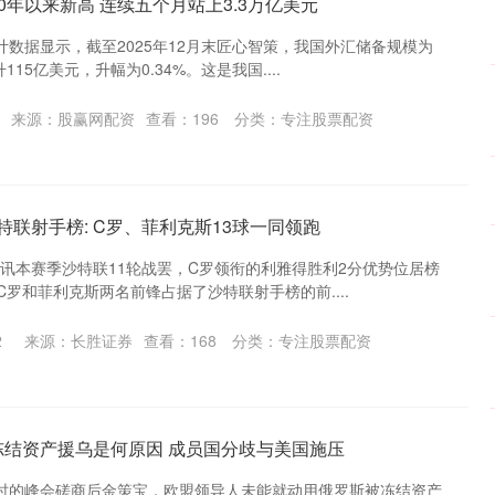
0年以来新高 连续五个月站上3.3万亿美元
计数据显示，截至2025年12月末匠心智策，我国外汇储备规模为
115亿美元，升幅为0.34%。这是我国....
来源：股赢网配资
查看：
196
分类：
专注股票配资
沙特联射手榜: C罗、菲利克斯13球一同领跑
1日讯本赛季沙特联11轮战罢，C罗领衔的利雅得胜利2分优势位居榜
C罗和菲利克斯两名前锋占据了沙特联射手榜的前....
2
来源：长胜证券
查看：
168
分类：
专注股票配资
冻结资产援乌是何原因 成员国分歧与美国施压
小时的峰会磋商后金策宝，欧盟领导人未能就动用俄罗斯被冻结资产