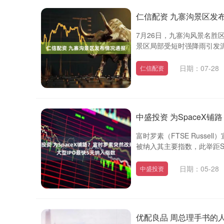
仁信配资 九寨沟景区发
7月26日，九寨沟风景名胜区
景区局部受短时强降雨引发泥
日期：07-28
仁信配资
中盛投资 为SpaceX
富时罗素（FTSE Russ
被纳入其主要指数，此举距Spa
日期：05-28
中盛投资
优配良品 周总理手书的