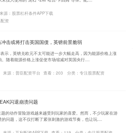
来源：股票杠杆条件APP下载
票配资
格冲击或将打击英国国债，英镑前景脆弱
urner表示，英镑兑欧元不太可能进一步大幅走高，因为能源价格上涨
。随着能源价格上涨促使市场缩减对英国央行....
来源：普臣配资平台
查看：
203
分类：
专注股票配资
EAK闪退崩溃问题
探险主题的动作冒险游戏越来越受到玩家的喜爱。然而，不少玩家在游
的问题，这不仅打断了紧张刺激的游戏节奏，也让玩....
来源：互利配资APP下载
查看：
119
分类：
专注股票配资