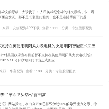
碑碑文的原稿，太珍贵了！ 人民英雄纪念碑的碑文原稿，乍一看，
沪深300
4694.44
.42%
43.13
0.93%
面会发沉。那不是书斋里的雅兴，也不是谁随手留下的题....
来源：安信配资APP下载
查看：
111
分类：
专注股票配资
不支持在英使用明阳风力发电机的决定 明阳智能正式回应
息，针对英国政府宣布目前暂不支持在英使用明阳风力发电机的决
615.SH)(下称“明阳”)作出正式回应....
来源：华富配资
查看：
180
分类：
专注股票配资
斯兰革命卫队祭出“新王牌”
息报》网站报道，在白宫宣称已摧毁伊朗90%的导弹能力之际，德
入使用的“泥石”-2和“哈吉·卡西姆”导弹。配....