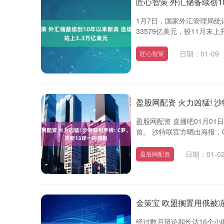
匠心智策 外汇储备续创1
1月7日，国家外汇管理局统
33579亿美元，较11月末上升
日期：01-09
匠心智策
盈股网配资 火力凶猛! 
盈股网配资 直播吧01月0
首。 沙特联官方晒出海报，
日期：01-0
盈股网配资
金策宝 欧盟搁置用俄被
经过数月辩论和长达16个