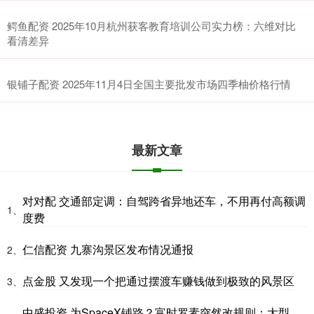
鳄鱼配资 2025年10月杭州获客教育培训公司实力榜：六维对比
看清差异
银铺子配资 2025年11月4日全国主要批发市场四季柚价格行情
最新文章
对对配 交通部定调：自驾跨省异地还车，不用再付高额调
1、
度费
仁信配资 九寨沟景区发布情况通报
2、
点金股 又发现一个把通过摆渡车赚钱做到极致的风景区
3、
中盛投资 为SpaceX铺路？富时罗素突然改规则：大型