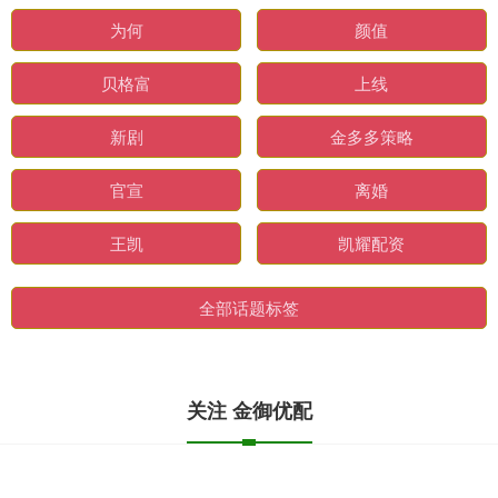
为何
颜值
贝格富
上线
新剧
金多多策略
官宣
离婚
王凯
凯耀配资
全部话题标签
关注 金御优配