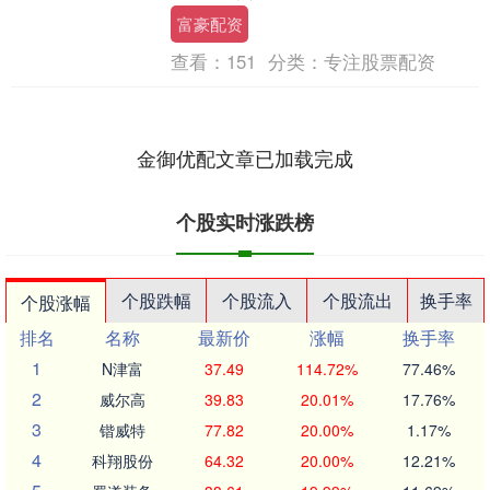
认为，在基准展望下，维持当前利率水平
富豪配资
是一条相当稳....
查看：
151
分类：
专注股票配资
金御优配文章已加载完成
个股实时涨跌榜
个股跌幅
个股流入
个股流出
换手率
个股涨幅
排名
名称
最新价
涨幅
换手率
1
N津富
37.49
114.72%
77.46%
2
威尔高
39.83
20.01%
17.76%
3
锴威特
77.82
20.00%
1.17%
4
科翔股份
64.32
20.00%
12.21%