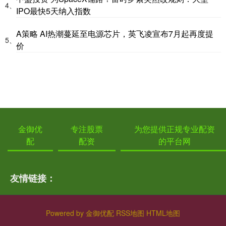
4、
IPO最快5天纳入指数
A策略 AI热潮蔓延至电源芯片，英飞凌宣布7月起再度提
5、
价
金御优
专注股票
为您提供正规专业配资
配
配资
的平台网
友情链接：
Powered by
金御优配
RSS地图
HTML地图