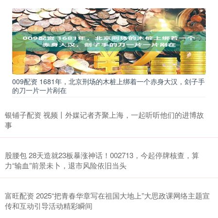
009配资 1681年，北京刑场的木桩上绑着一个赤身大汉，刽子手
的刀一片一片剐在
银铺子配资 视频丨外媒记者齐聚上海，一起听听他们的进博故
事
股腰包 28天造就23板暴涨神话！002713，今起停牌核查，算
力“输血”前景未卜，退市风险依旧当头
富旺配资 2025“把青春华章写在祖国大地上”大思政课网络主题宣
传和互动引导活动精彩瞬间