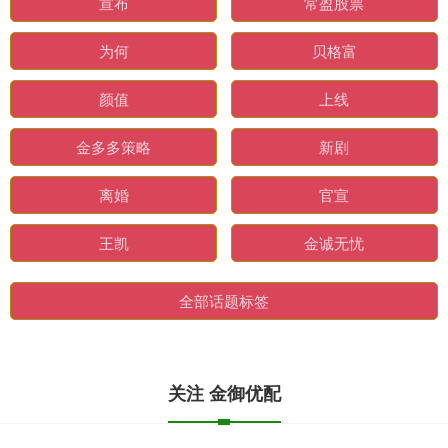
宣布
常盈股票
为何
贝格富
颜值
上线
金多多策略
新剧
离婚
官宣
王凯
金诚无忧
全部话题标签
关注 金御优配