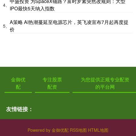
中盛投资 为SpaceX铺路？富时罗素突然改规则：大型
4、
IPO最快5天纳入指数
A策略 AI热潮蔓延至电源芯片，英飞凌宣布7月起再度提
5、
价
金御优
专注股票
为您提供正规专业配资
配
配资
的平台网
友情链接：
Powered by
金御优配
RSS地图
HTML地图