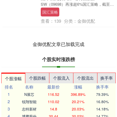
SW（09698）再涨超6%国汇策略，截至发
稿，股价上涨5.84%，报31.92港元....
国汇策略
查看：
139
分类：
金御优配
金御优配文章已加载完成
个股实时涨跌榜
个股跌幅
个股流入
个股流出
换手率
个股涨幅
排名
名称
最新价
涨幅
换手率
1
N展芯
116.52
396.89%
79.39%
2
锐翔智能
110.02
20.21%
16.80%
3
志特新材
14.8
20.03%
14.18%
4
博腾股份
20.44
20.02%
14.77%