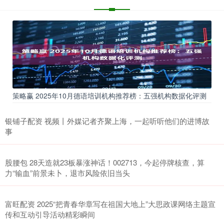
策略赢 2025年10月德语培训机构推荐榜：五强机构数据化评测
银铺子配资 视频丨外媒记者齐聚上海，一起听听他们的进博故
事
股腰包 28天造就23板暴涨神话！002713，今起停牌核查，算
力“输血”前景未卜，退市风险依旧当头
富旺配资 2025“把青春华章写在祖国大地上”大思政课网络主题宣
传和互动引导活动精彩瞬间