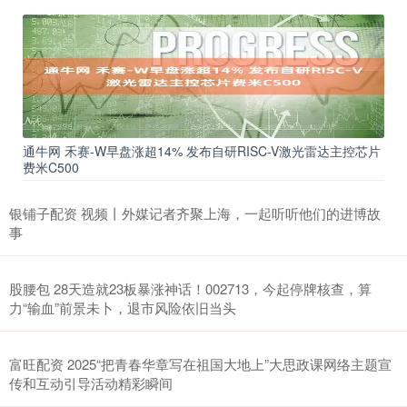
通牛网 禾赛-W早盘涨超14% 发布自研RISC-V激光雷达主控芯片
费米C500
银铺子配资 视频丨外媒记者齐聚上海，一起听听他们的进博故
事
股腰包 28天造就23板暴涨神话！002713，今起停牌核查，算
力“输血”前景未卜，退市风险依旧当头
富旺配资 2025“把青春华章写在祖国大地上”大思政课网络主题宣
传和互动引导活动精彩瞬间