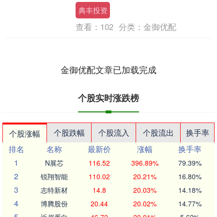
西洋彼岸的政治局势变幻莫测，欧洲盟友
典丰投资
对未来能否持续....
查看：
102
分类：
金御优配
金御优配文章已加载完成
个股实时涨跌榜
个股跌幅
个股流入
个股流出
换手率
个股涨幅
排名
名称
最新价
涨幅
换手率
1
N展芯
116.52
396.89%
79.39%
2
锐翔智能
110.02
20.21%
16.80%
3
志特新材
14.8
20.03%
14.18%
4
博腾股份
20.44
20.02%
14.77%
5
近岸蛋白
46.72
20.01%
5.62%