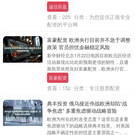
问题上保留灵活性。一些官员认为，鉴于
诚信双盈
通胀接近....
查看：
225
分类：
为您提供正规专业
配资的平台网
富豪配资 欧洲央行目前并不急于调整
政策 官员担忧金融稳定风险
新华财经北京1月22日电因目前欧元区经济
活动展现出比此前预期更强的韧性，且通
胀前景依然良好富豪配资，欧洲央行官员
认为，在基准展望下，维持当前利率水平
富豪配资
是一条相当稳....
查看：
152
分类：
专注股票配资
典丰投资 俄乌接近停战欧洲却陷“战
争焦虑” 多重焦虑驱动战略冒险
欧洲为何在此时改变态度？这背后是多重
焦虑驱动下的战略选择典丰投资。 对美国
战略不确定性的担忧是主要原因之一。大