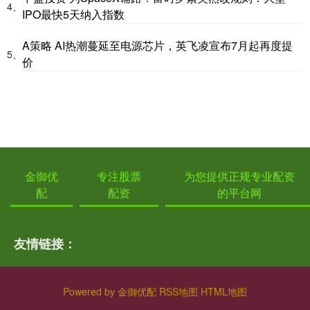
4、
IPO最快5天纳入指数
A策略 AI热潮蔓延至电源芯片，英飞凌宣布7月起再度提
5、
价
金御优
专注股票
为您提供正规专业配资
配
配资
的平台网
友情链接：
Powered by
金御优配
RSS地图
HTML地图