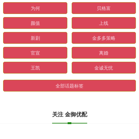
为何
贝格富
颜值
上线
新剧
金多多策略
官宣
离婚
王凯
金诚无忧
全部话题标签
关注 金御优配