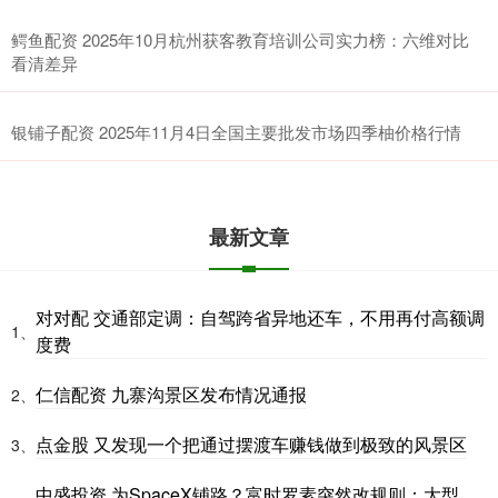
鳄鱼配资 2025年10月杭州获客教育培训公司实力榜：六维对比
看清差异
银铺子配资 2025年11月4日全国主要批发市场四季柚价格行情
最新文章
对对配 交通部定调：自驾跨省异地还车，不用再付高额调
1、
度费
仁信配资 九寨沟景区发布情况通报
2、
点金股 又发现一个把通过摆渡车赚钱做到极致的风景区
3、
中盛投资 为SpaceX铺路？富时罗素突然改规则：大型