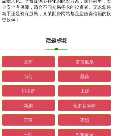
益最大化。平台提供多样化的配资方案，操作简单，资
金安全有保障，适合不同交易需求的投资者。无论您是
新手还是资深股民，某某配资网站都是您值得信赖的投
资伙伴！
话题标签
宣布
常盈股票
为何
颜值
贝格富
上线
新剧
金多多策略
官宣
离婚
王凯
凯耀配资