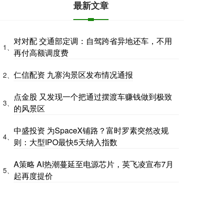
最新文章
对对配 交通部定调：自驾跨省异地还车，不用
1、
再付高额调度费
仁信配资 九寨沟景区发布情况通报
2、
点金股 又发现一个把通过摆渡车赚钱做到极致
3、
的风景区
中盛投资 为SpaceX铺路？富时罗素突然改规
4、
则：大型IPO最快5天纳入指数
A策略 AI热潮蔓延至电源芯片，英飞凌宣布7月
5、
起再度提价