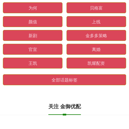
为何
贝格富
颜值
上线
新剧
金多多策略
官宣
离婚
王凯
凯耀配资
全部话题标签
关注 金御优配