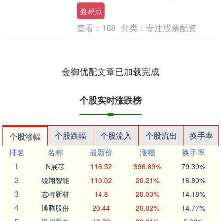
25.41%，报15.45港元，成....
盈易点
查看：
168
分类：
专注股票配资
金御优配文章已加载完成
个股实时涨跌榜
个股跌幅
个股流入
个股流出
换手率
个股涨幅
排名
名称
最新价
涨幅
换手率
1
N展芯
116.52
396.89%
79.39%
2
锐翔智能
110.02
20.21%
16.80%
3
志特新材
14.8
20.03%
14.18%
4
博腾股份
20.44
20.02%
14.77%