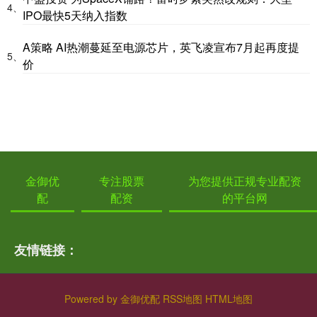
4、
IPO最快5天纳入指数
A策略 AI热潮蔓延至电源芯片，英飞凌宣布7月起再度提
5、
价
金御优
专注股票
为您提供正规专业配资
配
配资
的平台网
友情链接：
Powered by
金御优配
RSS地图
HTML地图