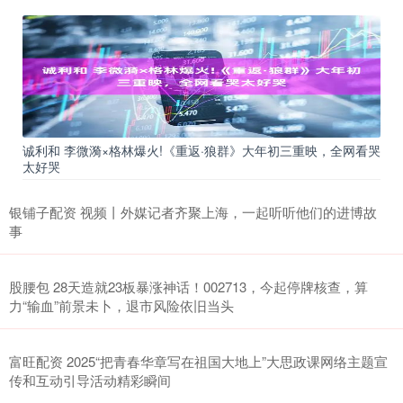
诚利和 李微漪×格林爆火!《重返·狼群》大年初三重映，全网看哭
太好哭
银铺子配资 视频丨外媒记者齐聚上海，一起听听他们的进博故
事
股腰包 28天造就23板暴涨神话！002713，今起停牌核查，算
力“输血”前景未卜，退市风险依旧当头
富旺配资 2025“把青春华章写在祖国大地上”大思政课网络主题宣
传和互动引导活动精彩瞬间