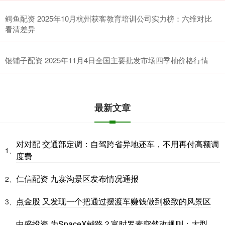
鳄鱼配资 2025年10月杭州获客教育培训公司实力榜：六维对比
看清差异
银铺子配资 2025年11月4日全国主要批发市场四季柚价格行情
最新文章
对对配 交通部定调：自驾跨省异地还车，不用再付高额调
1、
度费
仁信配资 九寨沟景区发布情况通报
2、
点金股 又发现一个把通过摆渡车赚钱做到极致的风景区
3、
中盛投资 为SpaceX铺路？富时罗素突然改规则：大型