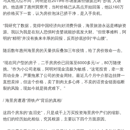
与其他几位不同，阿明是在2019年市场显露些微疲态时“抄底”入场
的。他选择了惠州巽寮湾，当时价格已从高点开始回落，他以160万
的价格买下一套，认为房价泡沫已挤干净，是入手良机。
“我研究了数据，觉得中国经济向好消费升级，海景旅游永远是稀缺资
源。我以为我是在别人恐惧时贪婪就能抄底发大财。”但世事难料，阿
明的“精明”并没有换来丰厚的回报，反而抄底抄到“半山腰”。
随后数年惠州海景房的天量供应叠加三年疫情，给了房价致命一击。
“现在同户型的房子，二手房房价已回落至6000多元/㎡，80万随便
挑。”作为小公司老板，阿明对现金流极为敏感，“这笔投资，牵一发
而动全身，严重拖累了公司的资金周转。最近几个月中介那边挂牌一
直想卖掉，但这个价格，卖了割肉太多心疼，不卖的话资金链面临断
裂的风险，现如今就是骑虎难下。”
/ 海景房遭遇“滑铁卢”背后的真相/
这四个房东的“血泪史”，只是成千上万买投资海景房中产们的缩影。
他们的经历如此相似，究其根源，主要以下四个方面原因。