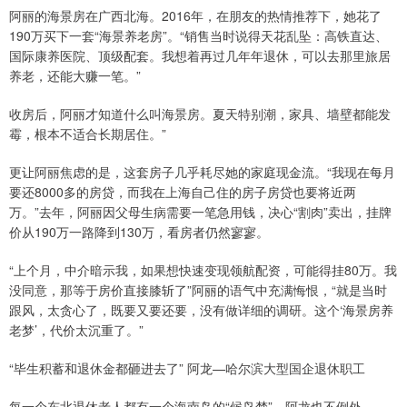
阿丽的海景房在广西北海。2016年，在朋友的热情推荐下，她花了
190万买下一套“海景养老房”。“销售当时说得天花乱坠：高铁直达、
国际康养医院、顶级配套。我想着再过几年年退休，可以去那里旅居
养老，还能大赚一笔。”
收房后，阿丽才知道什么叫海景房。夏天特别潮，家具、墙壁都能发
霉，根本不适合长期居住。”
更让阿丽焦虑的是，这套房子几乎耗尽她的家庭现金流。“我现在每月
要还8000多的房贷，而我在上海自己住的房子房贷也要将近两
万。”去年，阿丽因父母生病需要一笔急用钱，决心“割肉”卖出，挂牌
价从190万一路降到130万，看房者仍然寥寥。
“上个月，中介暗示我，如果想快速变现领航配资，可能得挂80万。我
没同意，那等于房价直接膝斩了”阿丽的语气中充满悔恨，“就是当时
跟风，太贪心了，既要又要还要，没有做详细的调研。这个‘海景房养
老梦’，代价太沉重了。”
“毕生积蓄和退休金都砸进去了” 阿龙—哈尔滨大型国企退休职工
每一个东北退休老人都有一个海南岛的“候鸟梦”，阿龙也不例外。