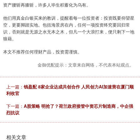
资产腰斩再膝斩，许多人毕生积蓄化为乌有。
他们用真金白银买来的教训，提醒着每一位投资者：投资既要仰望星
空，更要脚踏实地。包括海景房在内，任何一项投资终究要回归常
识，否则就是无源之水无本之木，但凡一个大浪打来，便只剩下一地
狼藉。
本文不推荐任何理财产品，投资需谨慎。
金御优配提示：文章来自网络，不代表本站观点。
上一篇：
钱盈配 8家企业达成共创合作 人民创力AI加速营在厦门顺
利收官
下一篇：
A股策略 明抢了？荷兰政府接管中资芯片制造商，中企强
烈抗议
相关文章