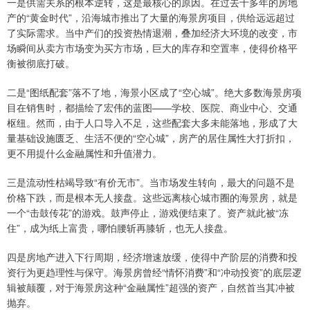
一是供需关系的根本逆转，这是最核心的原因。在过去十多年的房地
产的“黄金时代”，沿海城市推出了大量的海景房项目，供给远远超过
了实际需求。当中产们的投资热情退潮，叠加经济大环境的改变，市
场瞬间从卖方市场变为买方市场，巨大的库存和空置率，使得价格平
衡被彻底打破。
二是“图纸配套”落不了地，海景小区成了“空心城”。绝大多数海景房项
目在销售时，都描绘了宏伟的蓝图——学校、医院、商业中心、交通
枢纽。然而，由于人口导入不足，这些配套大多未能落地，形成了大
量基础设施匮乏、生活不便的“空心城”，房产的居住属性大打折扣，
更不用提什么金融属性和升值潜力。
三是流动性枯竭导致“有价无市”。当市场发生转向，最大的问题不是
价格下跌，而是根本无人接盘。这些远离核心城市圈的海景房，就是
一个“击鼓传花”的游戏。鼓声停止，游戏便结束了。资产就此被“冻
住”，成为纸上富贵，哪怕腰斩再膝斩，也无人接盘。
四是房地产进入下行周期，经济增速放缓，使得中产阶层的消费和投
资行为更趋理性与保守。海景房曾经“情怀消费”和“冲动投资”的底层逻
辑被颠覆，对于海景房这种“金融属性”超强的资产，自然首当其冲被
抛弃。