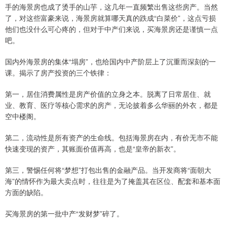
手的海景房也成了烫手的山芋，这几年一直频繁出售这些房产。当然
了，对这些富豪来说，海景房就算哪天真的跌成“白菜价”，这点亏损
他们也没什么可心疼的，但对于中产们来说，买海景房还是谨慎一点
吧。
国内外海景房的集体“塌房”，也给国内中产阶层上了沉重而深刻的一
课。揭示了房产投资的三个铁律：
第一，居住消费属性是房产价值的立身之本。脱离了日常居住、就
业、教育、医疗等核心需求的房产，无论披着多么华丽的外衣，都是
空中楼阁。
第二，流动性是所有资产的生命线。包括海景房在内，有价无市不能
快速变现的资产，其账面价值再高，也是“皇帝的新衣”。
第三，警惕任何将“梦想”打包出售的金融产品。当开发商将“面朝大
海”的情怀作为最大卖点时，往往是为了掩盖其在区位、配套和基本面
方面的缺陷。
买海景房的第一批中产“发财梦”碎了。