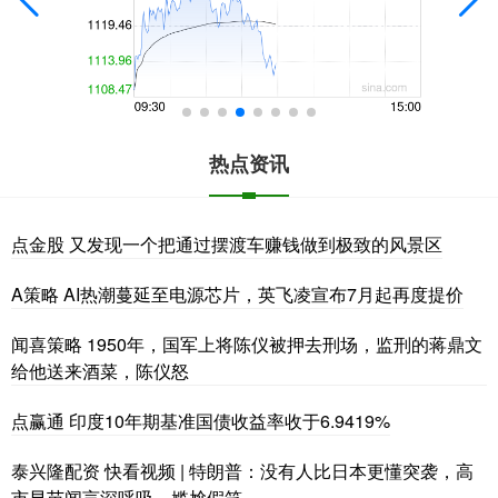
热点资讯
点金股 又发现一个把通过摆渡车赚钱做到极致的风景区
A策略 AI热潮蔓延至电源芯片，英飞凌宣布7月起再度提价
闻喜策略 1950年，国军上将陈仪被押去刑场，监刑的蒋鼎文
给他送来酒菜，陈仪怒
点赢通 印度10年期基准国债收益率收于6.9419%
泰兴隆配资 快看视频 | 特朗普：没有人比日本更懂突袭，高
市早苗闻言深呼吸、尴尬假笑