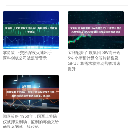
掌尚策 上交所深夜火速出手！
宝利配资 百度集团-SW高开近
两科创板公司被监管警示
5% 小摩预计昆仑芯片销售及
GPU计算需求将推动营收增速
提升
闻喜策略 1950年，国军上将陈
仪被押去刑场，监刑的蒋鼎文给
他送来酒菜，陈仪怒