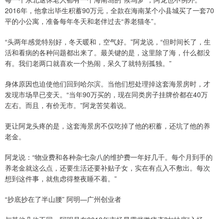
2016年，他拿出毕生积蓄90万元，全款在海南某个小县城买了一套70
平的小公寓，准备每年冬天和老伴过去“养老猫冬”。
“头两年感觉特别好，冬天暖和，空气好。”阿龙说，“但时间长了，生
活和看病的各种问题都出来了。最关键的是，这里除了海，什么都没
有。我们老两口就喜欢一个热闹，呆久了就特别孤独。”
身体原因也迫使他们回到哈尔滨。当他们想处理掉这套海景房时，才
发现市场早已变天。“当年90万买的，现在同类房子挂牌价都在40万
左右。而且，有价无市。”阿龙苦笑着说。
更让阿龙头疼的是，这套海景房不仅吃掉了他的积蓄，还坑了他的养
老金。
阿龙说：“物业费和各种杂七杂八的维护费一年好几千。每个月到手的
养老金就这么点，还要生活还要补贴子女，实在有点入不敷出。每次
想到这件事，就焦虑得整夜睡不着。”
“抄底抄在了半山腰” 阿明—广州创业者