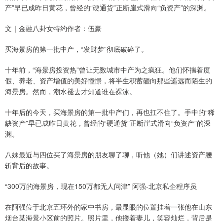
产”早已成昨日黄花，曾经的“硬通货”正断崖式滑向“负资产”的深渊。
文｜金融八卦女特约作者：伍豪
买海景房的第一批中产，“发财梦”彻底破碎了。
十年前，“海景房投资热”曾让无数城市中产为之疯狂。他们怀揣着度
假、养老、资产增值的美好憧憬，将半生积蓄砸向那些遥远而陌生的
海景房。然而，潮水褪去才知道谁在裸泳。
十年后的今天，买海景房的第一批中产们，再也扛不住了。手中的“稀
缺资产”早已成昨日黄花，曾经的“硬通货”正断崖式滑向“负资产”的深
渊。
八妹最近与四位买了海景房的朋友聊了聊，听他（她）们讲述资产腰
斩背后的故事。
“300万的海景房，现在150万都无人问津” 阿强-北京私企程序员
在阿强位于北京五环外的家中书房，最显眼的位置挂着一张他在山东
烟台某海景小区前的照片。照片里，他搂着妻儿，笑容灿烂，背后是