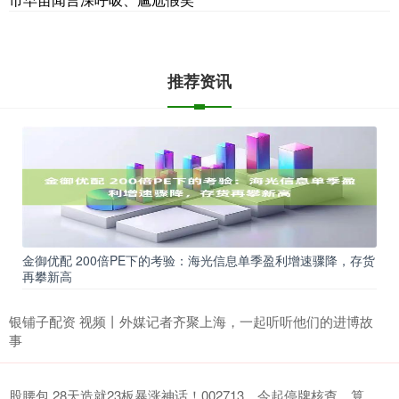
推荐资讯
金御优配 200倍PE下的考验：海光信息单季盈利增速骤降，存货
再攀新高
银铺子配资 视频丨外媒记者齐聚上海，一起听听他们的进博故
事
股腰包 28天造就23板暴涨神话！002713，今起停牌核查，算