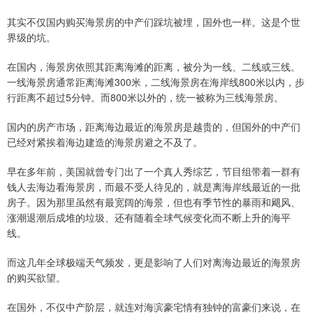
其实不仅国内购买海景房的中产们踩坑被埋，国外也一样。这是个世
界级的坑。
在国内，海景房依照其距离海滩的距离，被分为一线、二线或三线。
一线海景房通常距离海滩300米，二线海景房在海岸线800米以内，步
行距离不超过5分钟。而800米以外的，统一被称为三线海景房。
国内的房产市场，距离海边最近的海景房是越贵的，但国外的中产们
已经对紧挨着海边建造的海景房避之不及了。
早在多年前，美国就曾专门出了一个真人秀综艺，节目组带着一群有
钱人去海边看海景房，而最不受人待见的，就是离海岸线最近的一批
房子。因为那里虽然有最宽阔的海景，但也有季节性的暴雨和飓风、
涨潮退潮后成堆的垃圾、还有随着全球气候变化而不断上升的海平
线。
而这几年全球极端天气频发，更是影响了人们对离海边最近的海景房
的购买欲望。
在国外，不仅中产阶层，就连对海滨豪宅情有独钟的富豪们来说，在