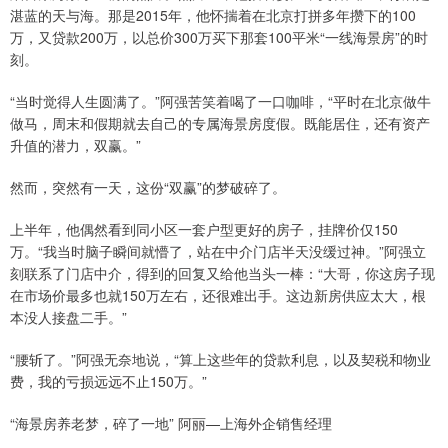
湛蓝的天与海。那是2015年，他怀揣着在北京打拼多年攒下的100
万，又贷款200万，以总价300万买下那套100平米“一线海景房”的时
刻。
“当时觉得人生圆满了。”阿强苦笑着喝了一口咖啡，“平时在北京做牛
做马，周末和假期就去自己的专属海景房度假。既能居住，还有资产
升值的潜力，双赢。”
然而，突然有一天，这份“双赢”的梦破碎了。
上半年，他偶然看到同小区一套户型更好的房子，挂牌价仅150
万。“我当时脑子瞬间就懵了，站在中介门店半天没缓过神。”阿强立
刻联系了门店中介，得到的回复又给他当头一棒：“大哥，你这房子现
在市场价最多也就150万左右，还很难出手。这边新房供应太大，根
本没人接盘二手。”
“腰斩了。”阿强无奈地说，“算上这些年的贷款利息，以及契税和物业
费，我的亏损远远不止150万。”
“海景房养老梦，碎了一地” 阿丽—上海外企销售经理