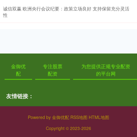
诚信双赢 欧洲央行会议纪要：政策立场良好 支持保留充分灵活
性
金御优
专注股票
为您提供正规专业配资
配
配资
的平台网
友情链接：
Powered by
金御优配
RSS地图
HTML地图
Copyright
© 2023-2026